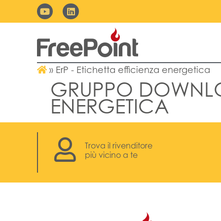
»
ErP - Etichetta efficienza energetica
GRUPPO DOWNL
ENERGETICA
Trova il rivenditore
più vicino a te