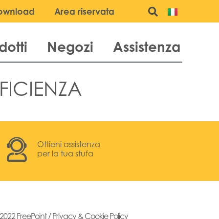
ownload
Area riservata
dotti
Negozi
Assistenza
FFICIENZA
Ottieni assistenza
per la tua stufa
2022 FreePoint /
Privacy & Cookie Policy