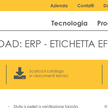
Azienda
Contatti
D
Tecnologia
Pro
OAD:
ERP - ETICHETTA E
Scarica il catalogo
e i documenti tecnici
Stufe a pellet a ventilazione forzata
© 