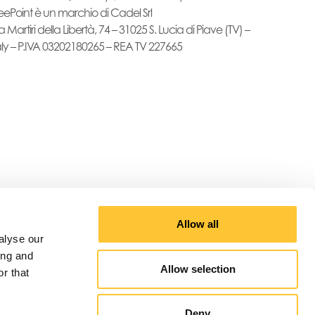
eePoint è un marchio di Cadel Srl
a Martiri della Libertà, 74 – 31025 S. Lucia di Piave (TV) –
aly – P.IVA 03202180265 – REA TV 227665
Allow all
alyse our
ing and
Allow selection
r that
Deny