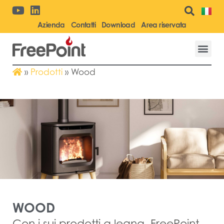
Azienda
Contatti
Download
Area riservata
»
Prodotti
»
Wood
WOOD
Con i sui prodotti a legna, FreePoint