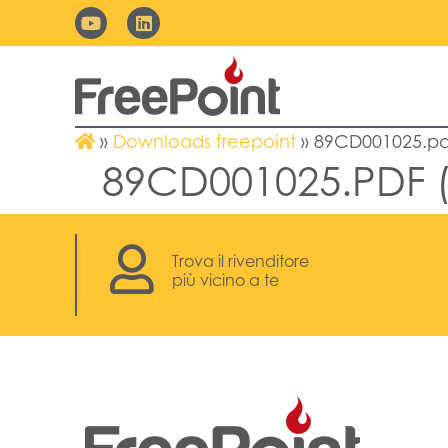
»
Downloads freepoint
»
89CD001025.pdf
89CD001025.PDF (
Trova il rivenditore
più vicino a te