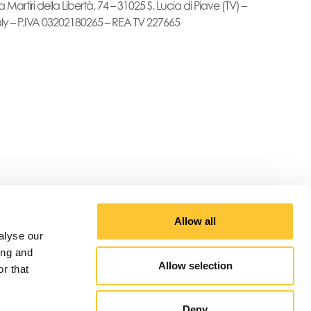
a Martiri della Libertà, 74 – 31025 S. Lucia di Piave (TV) –
aly – P.IVA 03202180265 – REA TV 227665
Allow all
alyse our
ing and
Allow selection
r that
Deny