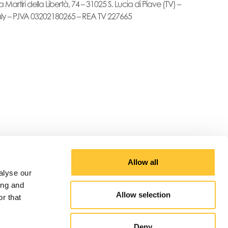
a Martiri della Libertà, 74 – 31025 S. Lucia di Piave (TV) –
aly – P.IVA 03202180265 – REA TV 227665
Allow all
alyse our
ing and
Allow selection
r that
Deny