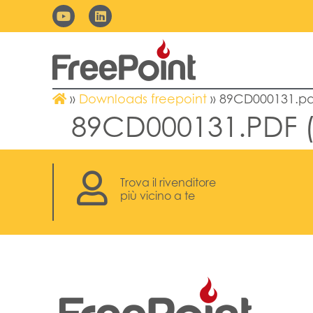
»
Downloads freepoint
»
89CD000131.pdf
89CD000131.PDF (
Trova il rivenditore
più vicino a te