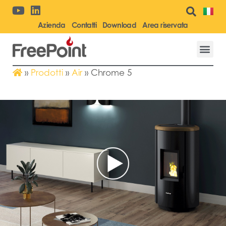
Azienda
Contatti
Download
Area riservata
»
Prodotti
»
Air
»
Chrome 5