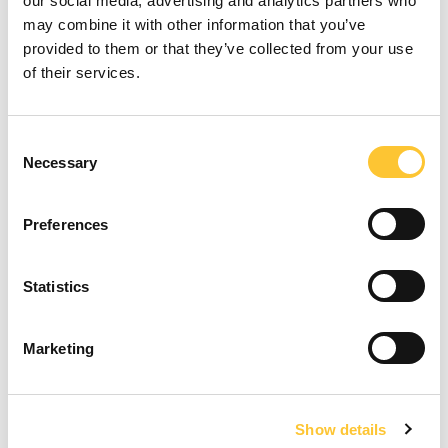
our social media, advertising and analytics partners who
may combine it with other information that you’ve
provided to them or that they’ve collected from your use
of their services.
M³ riscaldabili
Consent
Min 71
Necessary
Selection
Max 157
Preferences
Statistics
Marketing
Tipo combustibile
Pellet Ø 6 mm
Show details