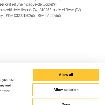
eePoint est une marque de Cadel Srl
a Martiri della Libertà, 74 – 31025 S. Lucia di Piave (TV) –
aly – P.IVA 03202180265 – REA TV 227665
Allow all
alyse our
ing and
Allow selection
r that
Deny