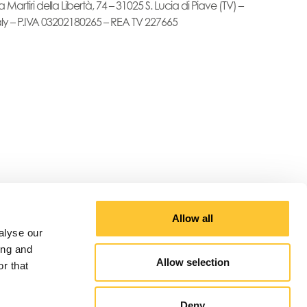
a Martiri della Libertà, 74 – 31025 S. Lucia di Piave (TV) –
aly – P.IVA 03202180265 – REA TV 227665
Allow all
alyse our
ing and
Allow selection
r that
Deny