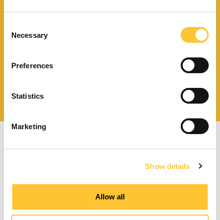
Télécharger le catalogue
et les documents techniques
Consent
Necessary
Selection
Preferences
Trouvez la station technique
la plus proche de vous
Statistics
Marketing
Show details
Poêles à granulés à ventilation forcée
Allow all
Poêles à granulés canalisables
Poêles à granulés hydro