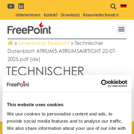
Unternehmen
Kontakt
Download
Reservierter Bereich
»
Downloads freepoint
»
Technischer
Datenblatt ATRIUM5-ATRIUM5AIRTIGHT 22-07-
2025.pdf (de)
TECHNISCHER
DATENBLATT
ATRIUM5-
ATRIUM5AIRTIGHT 22-
This website uses cookies
07-2025.PDF (DE)
We use cookies to personalise content and ads, to
provide social media features and to analyse our traffic.
We also share information about your use of our site with