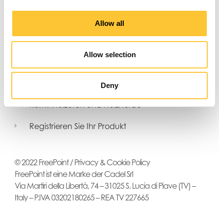
Allow all
Allow selection
Pelletöfen mit Zwangsbelüftung
Kanalisierbare Pelletöfen
Deny
Wasserführende Pelletöfen
Kaminholzöfen und Holzherde
Registrieren Sie Ihr Produkt
© 2022 FreePoint /
Privacy & Cookie Policy
FreePoint ist eine Marke der Cadel Srl
Via Martiri della Libertà, 74 – 31025 S. Lucia di Piave (TV) –
Italy – P.IVA 03202180265 – REA TV 227665