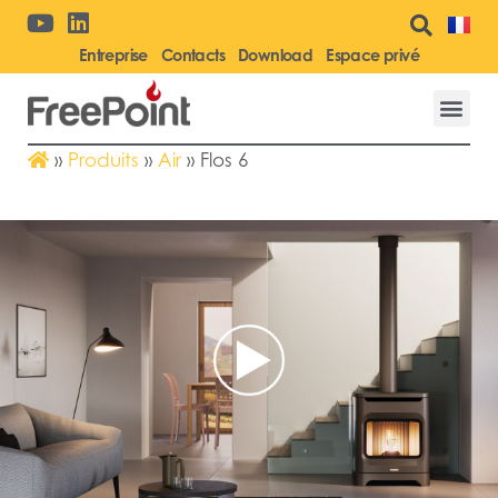
Entreprise
Contacts
Download
Espace privé
»
Produits
»
Air
»
Flos 6