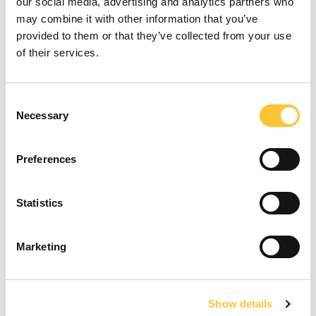
our social media, advertising and analytics partners who
Max 90 %
may combine it with other information that you’ve
provided to them or that they’ve collected from your use
of their services.
Consent
Necessary
Selection
Volume chauffé en m³
Preferences
Min 78
Max 168
Statistics
Marketing
Show details