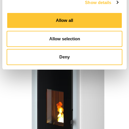
Show details
Allow all
Allow selection
INDIGO EVO 7
Deny