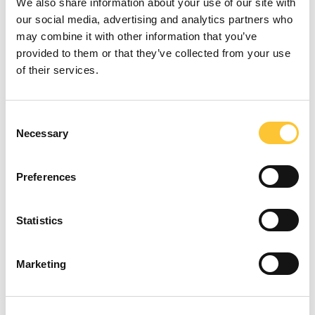
We also share information about your use of our site with
our social media, advertising and analytics partners who
may combine it with other information that you’ve
provided to them or that they’ve collected from your use
of their services.
Consent
Necessary
Selection
Preferences
AMARANTO 9
Statistics
Marketing